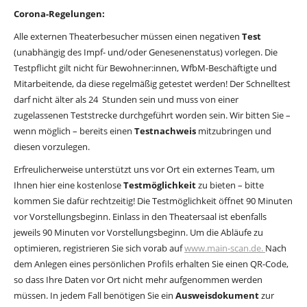
Corona-Regelungen:
Alle externen Theaterbesucher müssen einen negativen
Test
(unabhängig des Impf- und/oder Genesenenstatus) vorlegen. Die
Testpflicht gilt nicht für Bewohner:innen, WfbM-Beschäftigte und
Mitarbeitende, da diese regelmäßig getestet werden! Der Schnelltest
darf nicht älter als 24 Stunden sein und muss von einer
zugelassenen Teststrecke durchgeführt worden sein. Wir bitten Sie –
wenn möglich – bereits einen
Testnachweis
mitzubringen und
diesen vorzulegen.
Erfreulicherweise unterstützt uns vor Ort ein externes Team, um
Ihnen hier eine kostenlose
Testmöglichkeit
zu bieten – bitte
kommen Sie dafür rechtzeitig! Die Testmöglichkeit öffnet 90 Minuten
vor Vorstellungsbeginn. Einlass in den Theatersaal ist ebenfalls
jeweils 90 Minuten vor Vorstellungsbeginn. Um die Abläufe zu
optimieren, registrieren Sie sich vorab auf
www.main-scan.de.
Nach
dem Anlegen eines persönlichen Profils erhalten Sie einen QR-Code,
so dass Ihre Daten vor Ort nicht mehr aufgenommen werden
müssen. In jedem Fall benötigen Sie ein
Ausweisdokument
zur