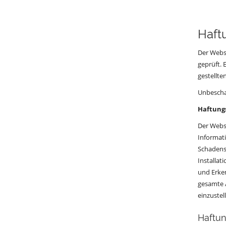
Haft
Der Websi
geprüft. 
gestellt
Unbeschad
Haftung
Der Websi
Informati
Schadensz
Installat
und Erken
gesamte 
einzustel
Haftun