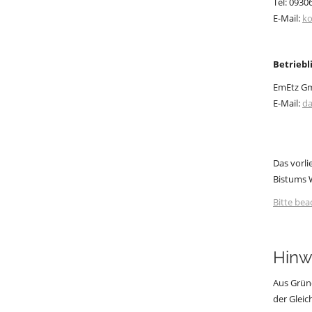
Tel: 0930
E-Mail:
ko
Betriebl
EmEtz G
E-Mail:
da
Das vorli
Bistums W
Bitte bea
Hinw
Aus Gründ
der Gleic