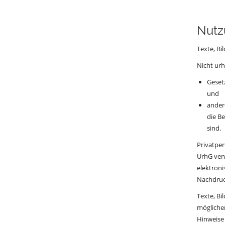
Nutz
Texte, Bi
Nicht urh
Geset
und
ander
die B
sind.
Privatpe
UrhG verw
elektroni
Nachdruck
Texte, Bi
möglicher
Hinweise 