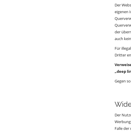
Der Websi
eigenen I
Querverwe
Querverwe
der überm
auch kei
Für illeg
Dritter e
Verweise
„deep lin
Gegen so
Wide
Der Nutz
Werbung u
Falle de