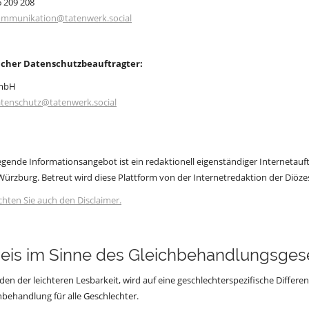
6 209 208
mmunikation@tatenwerk.social
icher Datenschutzbeauftragter:
mbH
tenschutz@tatenwerk.social
egende Informationsangebot ist ein redaktionell eigenständiger Internetauftr
ürzburg. Betreut wird diese Plattform von der Internetredaktion der Diöze
chten Sie auch den Disclaimer.
eis im Sinne des Gleichbehandlungsges
en der leichteren Lesbarkeit, wird auf eine geschlechterspezifische Differe
hbehandlung für alle Geschlechter.