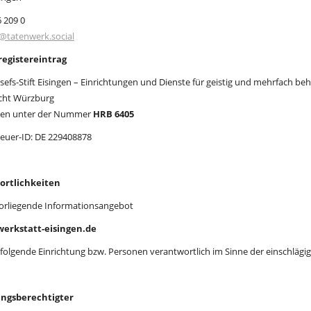
6 209 0
o@tatenwerk.social
egistereintrag
Josefs-Stift Eisingen – Einrichtungen und Dienste für geistig und mehrfach
cht Würzburg
gen unter der Nummer
HRB 6405
euer-ID: DE 229408878
ortlichkeiten
vorliegende Informationsangebot
erkstatt-eisingen.de
folgende Einrichtung bzw. Personen verantwortlich im Sinne der einschläg
ungsberechtigter