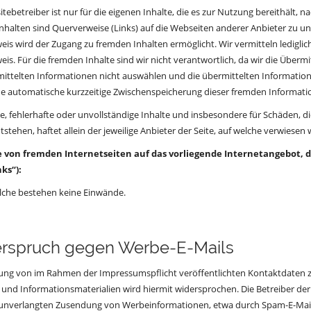
tebetreiber ist nur für die eigenen Inhalte, die es zur Nutzung bereithält, 
nhalten sind Querverweise (Links) auf die Webseiten anderer Anbieter zu u
is wird der Zugang zu fremden Inhalten ermöglicht. Wir vermitteln ledigli
is. Für die fremden Inhalte sind wir nicht verantwortlich, da wir die Überm
ittelten Informationen nicht auswählen und die übermittelten Information
ne automatische kurzzeitige Zwischenspeicherung dieser fremden Informati
ale, fehlerhafte oder unvollständige Inhalte und insbesondere für Schäden,
ntstehen, haftet allein der jeweilige Anbieter der Seite, auf welche verwiesen
 von fremden Internetseiten auf das vorliegende Internetangebot, di
ks“):
lche bestehen keine Einwände.
rspruch gegen Werbe-E-Mails
ung von im Rahmen der Impressumspflicht veröffentlichten Kontaktdaten z
nd Informationsmaterialien wird hiermit widersprochen. Die Betreiber der S
r unverlangten Zusendung von Werbeinformationen, etwa durch Spam-E-Mail