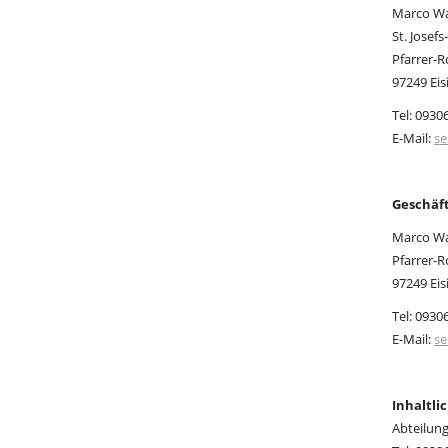
Marco Wa
St. Josef
Pfarrer-
97249 Eis
Tel: 0930
E-Mail:
se
Geschäf
Marco Wa
Pfarrer-
97249 Eis
Tel: 0930
E-Mail:
se
Inhaltli
Abteilun