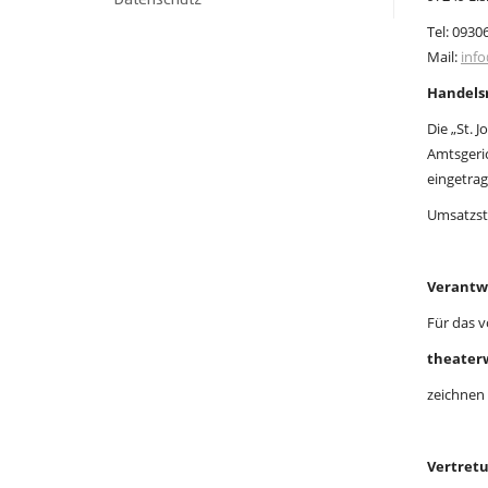
Datenschutz
Tel: 0930
Mail:
inf
Handelsr
Die „St. 
Amtsgeri
eingetra
Umsatzst
Verantw
Für das 
theaterw
zeichnen 
Vertret