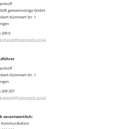
rnhoff
s-Stift gemeinnützige GmbH
Robert-Kümmert-Str. 1
ingen
6 209 0
kretariat@tatenwerk.social
tsführer
rnhoff
Robert-Kümmert-Str. 1
ingen
6 209 207
kretariat@tatenwerk.social
ch verantwortlich:
g Kommunikation