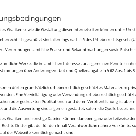
ungsbedingungen
lder, Grafiken sowie die Gestaltung dieser Internetseiten können unter Um
eberrechtlich geschützt sind allerdings nach § 5 des Urheberrechtsgesetz (U
ze, Verordnungen, amtliche Erlasse und Bekanntmachungen sowie Entscheid
e amtliche Werke, die im amtlichen Interesse zur allgemeinen Kenntnisnahm
estimmungen über Änderungsverbot und Quellenangabe in § 62 Abs. 1 bis 
rsonen dürfen grundsätzlich urheberrechtlich geschütztes Material zum pr
enden. Eine Vervielfältigung oder Verwendung urheberrechtlich geschützten
schen oder gedruckten Publikationen und deren Veröffentlichung ist aber nu
 und die Auswertung sind allgemein gestattet, sofern die Quelle bezeichnet
lder, Grafiken und sonstige Dateien können daneben ganz oder teilweise de
 Rechte Dritter gibt der für den Inhalt Verantwortliche nähere Auskünfte, s
auf der Webseite kenntlich gemacht sind.