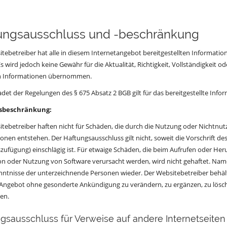
ungsausschluss und -beschränkung
tebetreiber hat alle in diesem Internetangebot bereitgestellten Informat
Es wird jedoch keine Gewähr für die Aktualität, Richtigkeit, Vollständigkeit o
en Informationen übernommen.
et der Regelungen des § 675 Absatz 2 BGB gilt für das bereitgestellte Inf
sbeschränkung:
tebetreiber haften nicht für Schäden, die durch die Nutzung oder Nichtnu
onen entstehen. Der Haftungsausschluss gilt nicht, soweit die Vorschrift des
ufügung) einschlägig ist. Für etwaige Schäden, die beim Aufrufen oder He
ion oder Nutzung von Software verursacht werden, wird nicht gehaftet. Na
ntnisse der unterzeichnende Personen wieder. Der Websitebetreiber behält 
Angebot ohne gesonderte Ankündigung zu verändern, zu ergänzen, zu lösche
len.
gsausschluss für Verweise auf andere Internetseiten