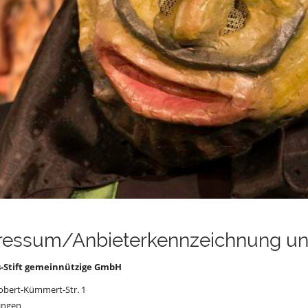
ressum/Anbieterkennzeichnung u
fs-Stift gemeinnützige GmbH
Robert-Kümmert-Str. 1
ingen