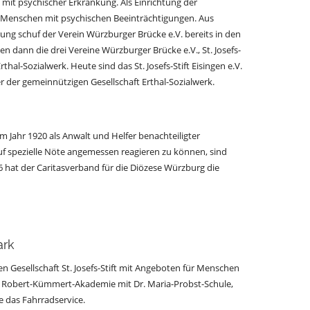
n mit psychischer Erkrankung. Als Einrichtung der
r Menschen mit psychischen Beeinträchtigungen. Aus
g schuf der Verein Würzburger Brücke e.V. bereits in den
 dann die drei Vereine Würzburger Brücke e.V., St. Josefs-
al-Sozialwerk. Heute sind das St. Josefs-Stift Eisingen e.V.
er der gemeinnützigen Gesellschaft Erthal-Sozialwerk.
m Jahr 1920 als Anwalt und Helfer benachteiligter
uf spezielle Nöte angemessen reagieren zu können, sind
96 hat der Caritasverband für die Diözese Würzburg die
ark
n Gesellschaft St. Josefs-Stift mit Angeboten für Menschen
 Robert-Kümmert-Akademie mit Dr. Maria-Probst-Schule,
e das Fahrradservice.