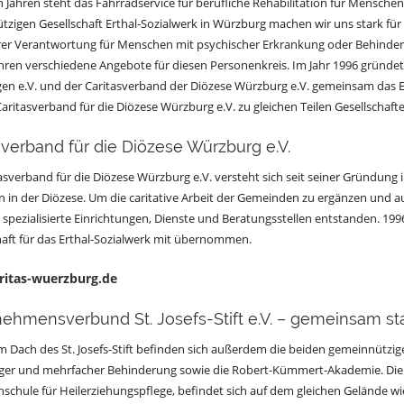
en Jahren steht das Fahrradservice für berufliche Rehabilitation für Mensche
zigen Gesellschaft Erthal-Sozialwerk in Würzburg machen wir uns stark fü
er Verantwortung für Menschen mit psychischer Erkrankung oder Behinderun
hren verschiedene Angebote für diesen Personenkreis. Im Jahr 1996 gründeten
ngen e.V. und der Caritasverband der Diözese Würzburg e.V. gemeinsam das Erth
aritasverband für die Diözese Würzburg e.V. zu gleichen Teilen Gesellschaft
sverband für die Diözese Würzburg e.V.
asverband für die Diözese Würzburg e.V. versteht sich seit seiner Gründung i
in der Diözese. Um die caritative Arbeit der Gemeinden zu ergänzen und a
ge spezialisierte Einrichtungen, Dienste und Beratungsstellen entstanden. 19
aft für das Erthal-Sozialwerk mit übernommen.
itas-wuerzburg.de
ehmensverbund St. Josefs-Stift e.V. – gemeinsam st
 Dach des St. Josefs-Stift befinden sich außerdem die beiden gemeinnützige
tiger und mehrfacher Behinderung sowie die Robert-Kümmert-Akademie. Die
hschule für Heilerziehungspflege, befindet sich auf dem gleichen Gelände wi